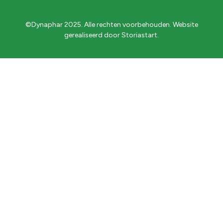
©Dynaphar 2025. Alle rechten voorbehouden. Website
gerealiseerd door
Storiastart
.