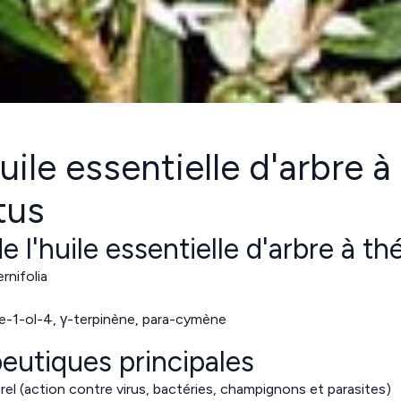
uile essentielle d'arbre à
tus
e l'huile essentielle d'arbre à th
rnifolia
e-1-ol-4, γ-terpinène, para-cymène
peutiques principales
rel (action contre virus, bactéries, champignons et parasites)