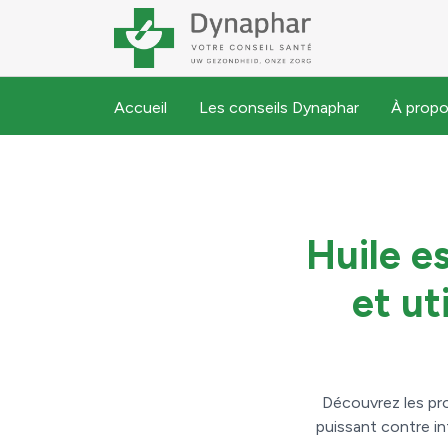
Accueil
Les conseils Dynaphar
À propo
Huile es
et ut
Découvrez les prop
puissant contre in