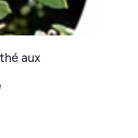
 thé aux
é