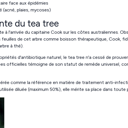
aire face aux épidémies
é (acné, plaies, mycoses)
ante du tea tree
 à l'arrivée du capitaine Cook sur les côtes australiennes. Ob
s feuilles de cet arbre comme boisson thérapeutique, Cook, fidèl
rbre à thé).
riétés d'antibiotique naturel, le tea tree n'a cessé de prouve
s officielles témoigne de son statut de remède universel, co
dérée comme la référence en matière de traitement anti-infect
ilisée diluée (maximum 50%), elle mérite sa place dans toute ph